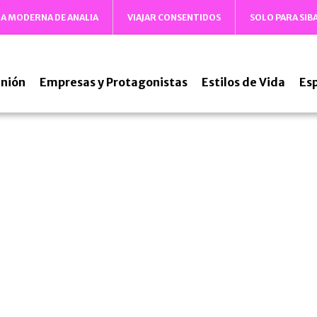
DA MODERNA DE ANALIA
VIAJAR CONSENTIDOS
SOLO PARA SIB
nión
Empresas y Protagonistas
Estilos de Vida
Es