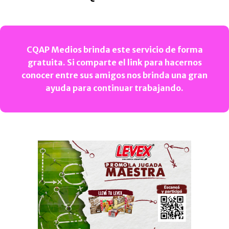
CQAP Medios brinda este servicio de forma
gratuita. Si comparte el link para hacernos
conocer entre sus amigos nos brinda una gran
ayuda para continuar trabajando.