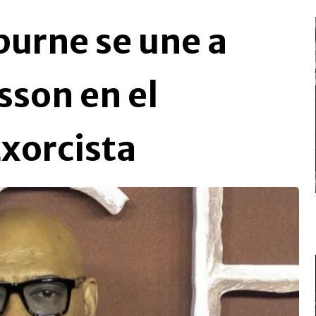
burne se une a
sson en el
Exorcista