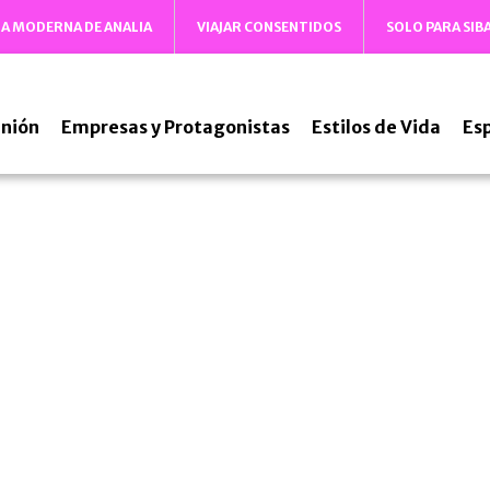
DA MODERNA DE ANALIA
VIAJAR CONSENTIDOS
SOLO PARA SIB
nión
Empresas y Protagonistas
Estilos de Vida
Es