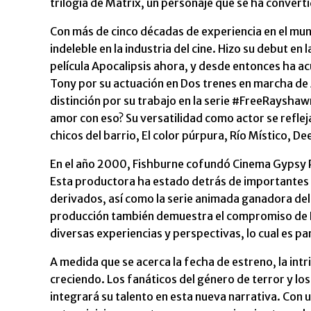
trilogía de Matrix, un personaje que se ha converti
Con más de cinco décadas de experiencia en el mu
indeleble en la industria del cine. Hizo su debut en
película Apocalipsis ahora, y desde entonces ha a
Tony por su actuación en Dos trenes en marcha de
distinción por su trabajo en la serie #FreeRayshaw
amor con eso? Su versatilidad como actor se reflej
chicos del barrio, El color púrpura, Río Místico, D
En el año 2000, Fishburne cofundó Cinema Gypsy P
Esta productora ha estado detrás de importantes p
derivados, así como la serie animada ganadora del
producción también demuestra el compromiso de Fi
diversas experiencias y perspectivas, lo cual es pa
A medida que se acerca la fecha de estreno, la intr
creciendo. Los fanáticos del género de terror y l
integrará su talento en esta nueva narrativa. Con 