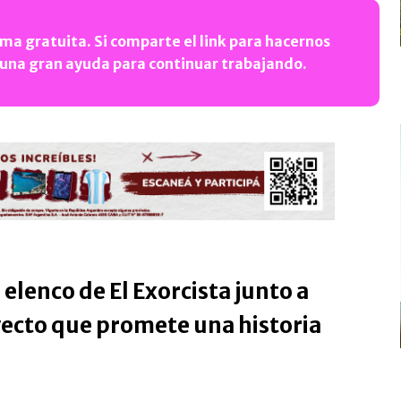
ma gratuita. Si comparte el link para hacernos
 una gran ayuda para continuar trabajando.
elenco de El Exorcista junto a
yecto que promete una historia