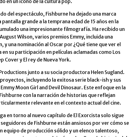
do en un ícono de la cultura pop.
ndo del espectáculo, Fishburne ha dejado una marca
 la pantalla grande a la temprana edad de 15 años en la
cumulado una impresionante filmografía. Ha recibido un
 August Wilson, varios premios Emmy, incluida una
n, y una nominación al Oscar por ¿Qué tiene que ver el
a en su participación en películas aclamadas como Los
eep Cover y El rey de Nueva York.
roductions junto a su socia productora Helen Sugland.
royectos, incluyendo la exitosa serie black-ish y sus
 Emmy Moon Girl and Devil Dinosaur. Este enfoque en la
shburne con la narración de historias que reflejan
rticularmente relevante en el contexto actual del cine.
iga en torno al nuevo capítulo de El Exorcista solo sigue
os seguidores de Fishburne están ansiosos por ver cómo se
un equipo de producción sólido y un elenco talentoso,