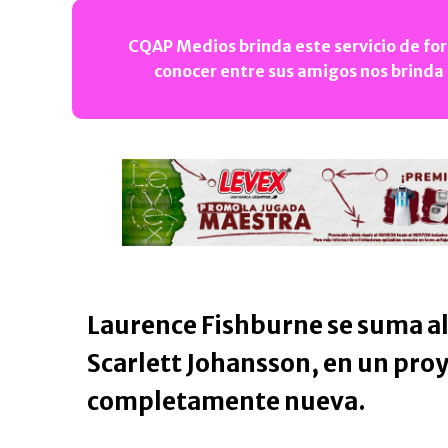
CQAP Medios brinda este servicio de for
conocer entre sus amigos nos brinda
Laurence Fishburne se suma al 
Scarlett Johansson, en un pro
completamente nueva.