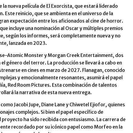
la nueva película de El Exorcista, que estará liderado
. Este reinicio, que se ambienta en el universo de la
ran expectación entre los aficionados al cine de horror.
que incluye una nominación al Oscar y múltiples premios
ue, según los informes, será completamente nueva y no
nte, lanzada en 2023.
use-Atomic Monster y Morgan Creek Entertainment, dos
el género del terror. La producción se llevará a cabo en
strenarse en cines en marzo de 2027. Flanagan, conocido
complejas y emocionalmente resonantes, asumirá el papel
añía, Red Room Pictures. Esta combinación de talentos
llará la narrativa de esta nueva entrega.
os como Jacobi Jupe, Diane Lane y Chiwetel Ejiofor, quienes
najes complejos. Si bien el papel específico de
el proyecto ha sido recibida con entusiasmo. La carrera de
mente recordado por su icónico papel como Morfeo en la