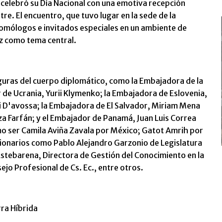
celebró su Día Nacional con una emotiva recepción
e. El encuentro, que tuvo lugar en la sede de la
homólogos e invitados especiales en un ambiente de
az como tema central.
guras del cuerpo diplomático, como la Embajadora de la
 de Ucrania, Yurii Klymenko; la Embajadora de Eslovenia,
i D'avossa; la Embajadora de El Salvador, Miriam Mena
a Farfán; y el Embajador de Panamá, Juan Luis Correa
o ser Camila Aviña Zavala por México; Gatot Amrih por
cionarios como Pablo Alejandro Garzonio de Legislatura
stebarena, Directora de Gestión del Conocimiento en la
jo Profesional de Cs. Ec., entre otros.
rra Híbrida