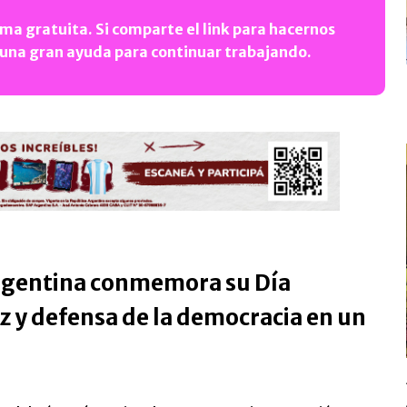
ma gratuita. Si comparte el link para hacernos
 una gran ayuda para continuar trabajando.
rgentina conmemora su Día
z y defensa de la democracia en un