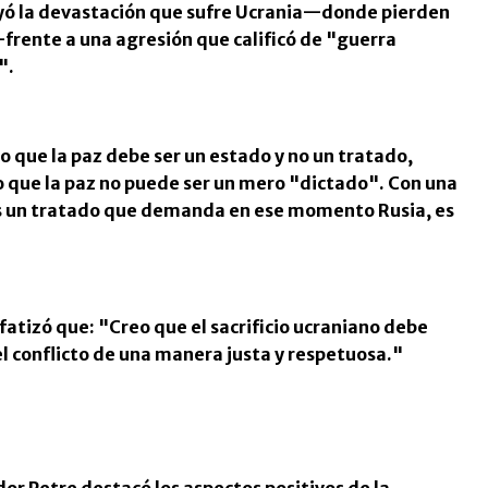
ó la devastación que sufre Ucrania—donde pierden
frente a una agresión que calificó de
"
guerra
"
.
 que la paz debe ser un estado y no un tratado,
do que la paz no puede ser un mero
"
dictado
"
. Con una
es un tratado que demanda en ese momento Rusia, es
nfatizó que:
"
Creo que el sacrificio ucraniano debe
el conflicto de una manera justa y respetuosa.
"
dor Petre destacó los aspectos positivos de la