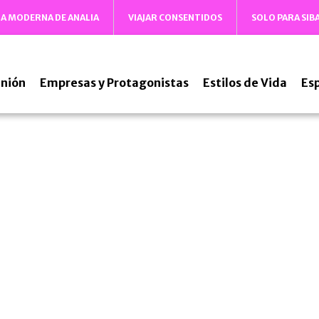
DA MODERNA DE ANALIA
VIAJAR CONSENTIDOS
SOLO PARA SIB
nión
Empresas y Protagonistas
Estilos de Vida
Es