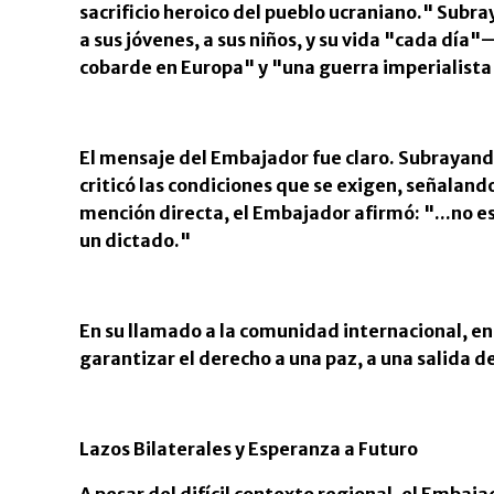
sacrificio heroico del pueblo ucraniano.
"
Subray
a sus jóvenes, a sus niños, y su vida
"
cada día
"
—
cobarde en Europa
"
y
"
una guerra imperialista
El mensaje del Embajador fue claro. Subrayando
criticó las condiciones que se exigen, señalan
mención directa, el Embajador afirmó:
"
...no 
un dictado.
"
En su llamado a la comunidad internacional, e
garantizar el derecho a una paz, a una salida d
Lazos Bilaterales y Esperanza a Futuro
A pesar del difícil contexto regional, el Embaja