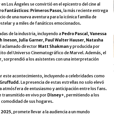
en Los Ángeles se convirtió en el epicentro del cine al
ro Fantásticos: Primeros Pasos
, la más reciente entrega
cio de una nueva aventura para la icónica familia de
estelar y a miles de fanáticos emocionados.
das de la industria, incluyendo a
Pedro Pascal
,
Vanessa
h Ineson
,
Julia Garner
,
Paul Walter Hauser
,
Natasha
 el aclamado director
Matt Shakman
y producida por
 éxito del Universo Cinematográfico de Marvel. Además, el
r, sorprendió a los asistentes con una interpretación
ar este acontecimiento, incluyendo a celebridades como
 Gruffudd
. La presencia de estas estrellas no solo elevó
a atmósfera de entusiasmo y anticipación entre los fans.
ue transmitido en vivo por
Disney+
, permitiendo a los
la comodidad de sus hogares.
e 2025
, promete llevar a la audiencia a un mundo