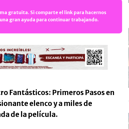
ma gratuita. Si comparte el link para hacernos
 una gran ayuda para continuar trabajando.
tro Fantásticos: Primeros Pasos en
ionante elenco y a miles de
da de la película.