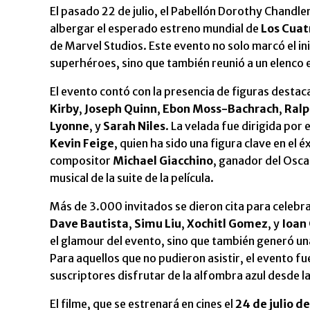
El pasado 22 de julio, el Pabellón Dorothy Chandler 
albergar el esperado estreno mundial de
Los Cuat
de Marvel Studios. Este evento no solo marcó el ini
superhéroes, sino que también reunió a un elenco 
El evento contó con la presencia de figuras destaca
Kirby
,
Joseph Quinn
,
Ebon Moss-Bachrach
,
Ralp
Lyonne
, y
Sarah Niles
. La velada fue dirigida por
Kevin Feige
, quien ha sido una figura clave en el
compositor
Michael Giacchino
, ganador del Osca
musical de la suite de la película.
Más de 3.000 invitados se dieron cita para celebr
Dave Bautista
,
Simu Liu
,
Xochitl Gomez
, y
Ioan
el glamour del evento, sino que también generó un
Para aquellos que no pudieron asistir, el evento f
suscriptores disfrutar de la alfombra azul desde 
El filme, que se estrenará en cines el
24 de julio d