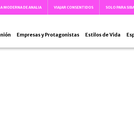
DA MODERNA DE ANALIA
VIAJAR CONSENTIDOS
SOLO PARA SIB
nión
Empresas y Protagonistas
Estilos de Vida
Es