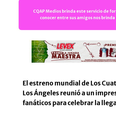
CQAP Medios brinda este servicio de for
conocer entre sus amigos nos brinda
El estreno mundial de Los Cua
Los Ángeles reunió a un impres
fanáticos para celebrar la llega