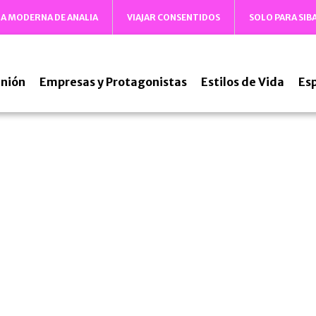
DA MODERNA DE ANALIA
VIAJAR CONSENTIDOS
SOLO PARA SIB
nión
Empresas y Protagonistas
Estilos de Vida
Es