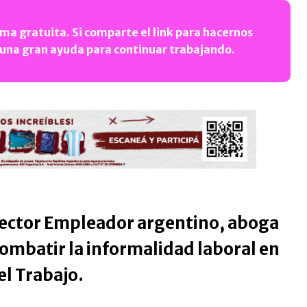
ma gratuita. Si comparte el link para hacernos
 una gran ayuda para continuar trabajando.
Sector Empleador argentino, aboga
combatir la informalidad laboral en
el Trabajo.