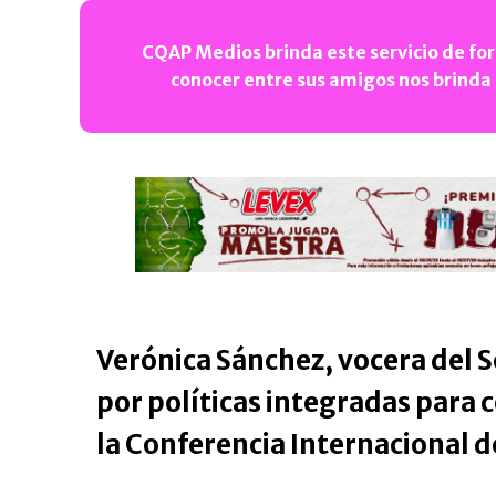
CQAP Medios brinda este servicio de for
conocer entre sus amigos nos brinda
Verónica Sánchez, vocera del 
por políticas integradas para 
la Conferencia Internacional d