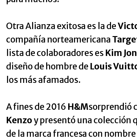
Otra Alianza exitosa es la de
Vict
compañía norteamericana
Targe
lista de colaboradores es
Kim Jo
diseño de hombre de
Louis Vuitt
los más afamados.
A fines de 2016
H&M
sorprendió c
Kenzo
y presentó una colección q
de la marca francesa con nombre